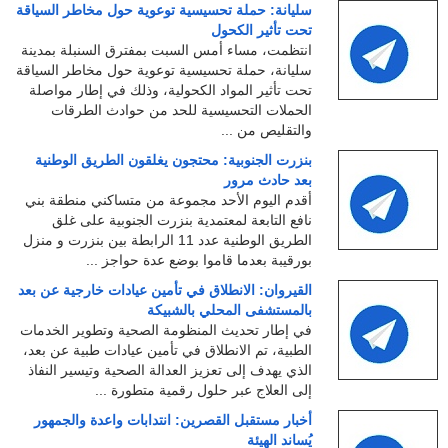
سليانة: حملة تحسيسية توعوية حول مخاطر السياقة
تحت تأثير الكحول
انتظمت، مساء أمس السبت بمفترق السنبلة بمدينة
سليانة، حملة تحسيسية توعوية حول مخاطر السياقة
تحت تأثير المواد الكحولية، وذلك في إطار مواصلة
الحملات التحسيسية للحد من حوادث الطرقات
والتقليص من ...
بنزرت الجنوبية: محتجون يغلقون الطريق الوطنية
بعد حادث مرور
أقدم اليوم الأحد مجموعة من متساكني منطقة بني
نافع التابعة لمعتمدية بنزرت الجنوبية على غلق
الطريق الوطنية عدد 11 الرابطة بين بنزرت و منزل
بورقيبة بعدما قاموا بوضع عدة حواجز ...
القيروان: الانطلاق في تأمين عيادات خارجية عن بعد
بالمستشفى المحلي بالشبيكة
في إطار تحديث المنظومة الصحية وتطوير الخدمات
الطبية، تم الانطلاق في تأمين عيادات طبية عن بعد،
الذي يهدف إلى تعزيز العدالة الصحية وتيسير النفاذ
إلى العلاج عبر حلول رقمية متطورة ...
أخبار مستقبل القصرين: انتدابات واعدة والجمهور
يُساند الهيئة