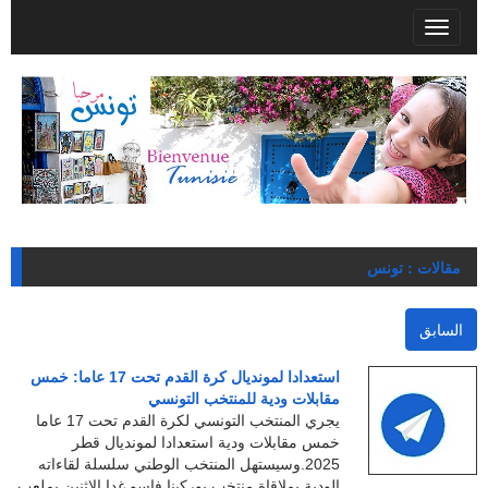
T
o
g
g
l
e
n
a
v
i
g
مقالات : تونس
a
t
i
السابق
o
n
استعدادا لمونديال كرة القدم تحت 17 عاما: خمس
مقابلات ودية للمنتخب التونسي
يجري المنتخب التونسي لكرة القدم تحت 17 عاما
خمس مقابلات ودية استعدادا لمونديال قطر
2025.وسيستهل المنتخب الوطني سلسلة لقاءاته
الودية بملاقاة منتخب بوركينا فاسو غدا الاثنين بملعب