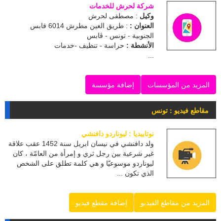
شركة لحرش للخدمات
وكيل
: مصطفى لحرش
العنوان :
: طريق العين مطرش 6014 قابس
الجنوبية - تونس - ڨابس
الأنشطة :
حراسة - تنظيف -خدمات
...
المزيد من المؤسسات
إضافة مؤسسة
مقاطع فيديو : تونس
نوتابيديا : ليوناردو دافنشي
ولد دافنشي في نيسان ابريل سنة 1452 عقب علاقة
غير شرعية بين رجل ثري و إمرأة من العامّة ، كان
ليوناردو موسوعيّا و هي كلمة تطلق على الشخص
الذي تكون ...
المزيد من مقاطع الفيديو
إضافة مقطع فيديو