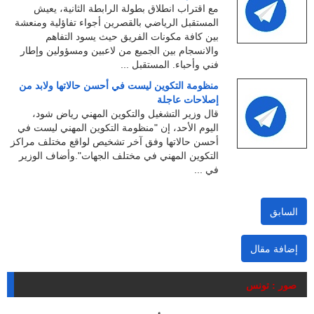
مع اقتراب انطلاق بطولة الرابطة الثانية، يعيش
المستقبل الرياضي بالقصرين أجواء تفاؤلية ومنعشة
بين كافة مكونات الفريق حيث يسود التفاهم
والانسجام بين الجميع من لاعبين ومسؤولين وإطار
فني وأحباء. المستقبل ...
منظومة التكوين ليست في أحسن حالاتها ولابد من
إصلاحات عاجلة
قال وزير التشغيل والتكوين المهني رياض شود،
اليوم الأحد، إن "منظومة التكوين المهني ليست في
أحسن حالاتها وفق آخر تشخيص لواقع مختلف مراكز
التكوين المهني في مختلف الجهات".وأضاف الوزير
في ...
السابق
إضافة مقال
صور : تونس