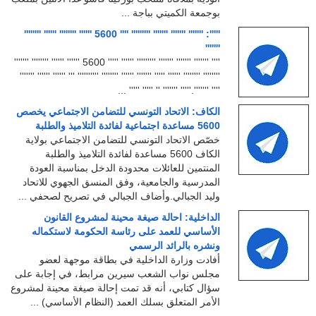
بوجمعة الكميتي بباجة ...
''''': ''''''' ''''''' ''''''' ''''''''' '''' 5600 '''''' '''''''' '''''' ''''''''
'''''''
'''' ''''''' ''''''' ''''''' ''''''''' '''''' ''''' 5600 '''''' '''''' '''''''' '''''''
'''''''' '''''''' '''''' ''''' ''''''' '''''' '''''''' '''''''''' ''' '''''' '''''' '''''''
'''' '''''''.''''' ''''''' '' ''''' ''''' ...
الكاف: الاتحاد التونسي للتضامن الاجتماعي يخصص
5600 مساعدة اجتماعية لفائدة التلاميذ والطلبة
خصّص الاتحاد التونسي للتضامن الاجتماعي بولاية
الكاف 5600 مساعدة لفائدة التلاميذ والطلبة
المنتمين للعائلات محدودة الدخل بمناسبة العودة
المدرسية والجامعية، وفق المنسق الجهوي للاتحاد
وليد الجبالي.وأضاف الجبالي في تصريح لصحفي ...
الداخلية: احالة صيغة محينة لمشروع القانون
الأساسي للعمد على رئاسة الحكومة لاستكماله
ونشره بالرائد الرسمي
أفادت وزارة الداخلية في بطاقة موجهة لعضو
مجلس نواب الشعب سيرين مرابط، في إجابة على
سؤال كتابي، أنه قد تمت إحالة صيغة محينة لمشروع
الأمر المتعلق بسلك العمد (النظام الأساسي) ...