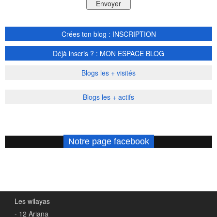
Crées ton blog : INSCRIPTION
Déjà inscris ? : MON ESPACE BLOG
Blogs les + visités
Blogs les + actifs
Notre page facebook
Les wilayas
- 12 Ariana