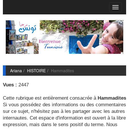
T
o
g
g
l
e
n
a
v
i
g
Ariana
HISTOIRE
Hammadites
a
t
i
Vues :
2447
o
n
Cette rubrique est entièrement consacrée à
Hammadites
Si vous possédez des informations ou des commentaires
sur ce sujet, n'hésitez pas à les partager avec les autres
internautes. Cet espace d'information est ouvert à la libre
expression, mais dans le sens positif du terme. Nous