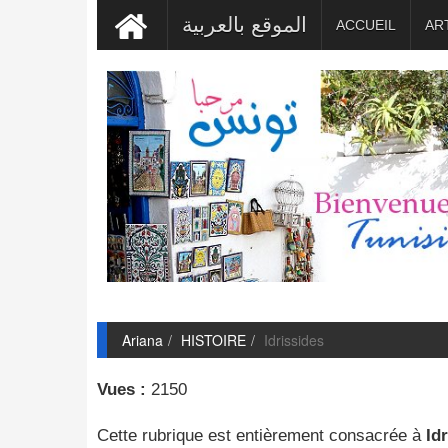
الموقع بالعربية
ACCUEIL
AR
Ariana
HISTOIRE
Idrissides
Vues :
2150
Cette rubrique est entièrement consacrée à
Id