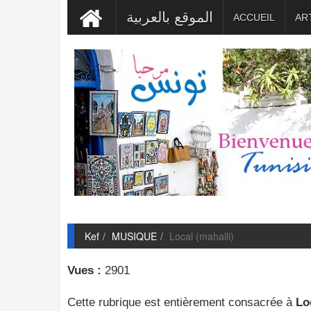
الموقع بالعربية
ACCUEIL
AR
Kef
MUSIQUE
Local (mahalli)
Vues :
2901
Cette rubrique est entièrement consacrée à
Lo