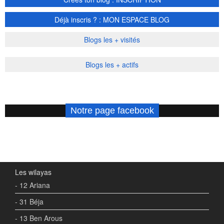
Déjà inscris ? : MON ESPACE BLOG
Blogs les + visités
Blogs les + actifs
Notre page facebook
Les wilayas
- 12 Ariana
- 31 Béja
- 13 Ben Arous