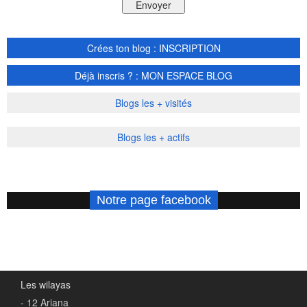
Crées ton blog : INSCRIPTION
Déjà inscris ? : MON ESPACE BLOG
Blogs les + visités
Blogs les + actifs
Notre page facebook
Les wilayas
- 12 Ariana