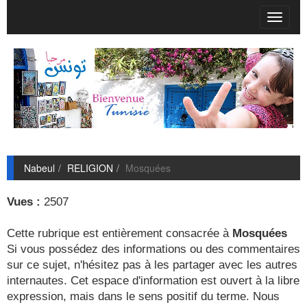
T
o
g
g
l
e
n
a
v
i
g
Nabeul
RELIGION
Mosquées
a
t
i
Vues :
2507
o
n
Cette rubrique est entièrement consacrée à
Mosquées
Si vous possédez des informations ou des commentaires
sur ce sujet, n'hésitez pas à les partager avec les autres
internautes. Cet espace d'information est ouvert à la libre
expression, mais dans le sens positif du terme. Nous