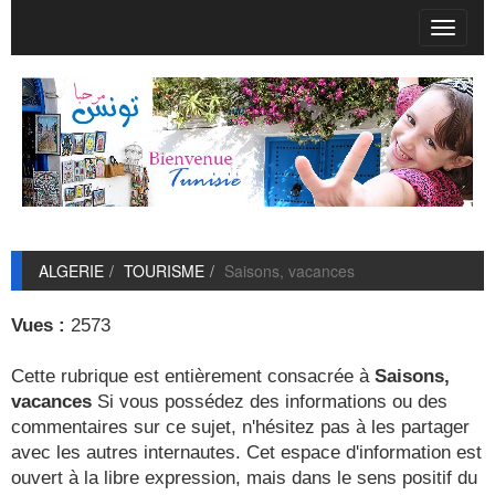
T
o
g
g
l
e
n
a
v
i
g
ALGERIE
TOURISME
Saisons, vacances
a
t
i
Vues :
2573
o
n
Cette rubrique est entièrement consacrée à
Saisons,
vacances
Si vous possédez des informations ou des
commentaires sur ce sujet, n'hésitez pas à les partager
avec les autres internautes. Cet espace d'information est
ouvert à la libre expression, mais dans le sens positif du