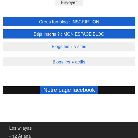
Crées ton blog : INSCRIPTION
Déjà inscris ? : MON ESPACE BLOG
Blogs les + visités
Blogs les + actifs
Notre page facebook
Les wilayas
- 12 Ariana