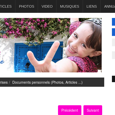
TICLES
PHOTOS
VIDEO
MUSIQUES
LIENS
ANNU
rises
Documents personnels (Photos, Articles ...)
Précédent
Suivant