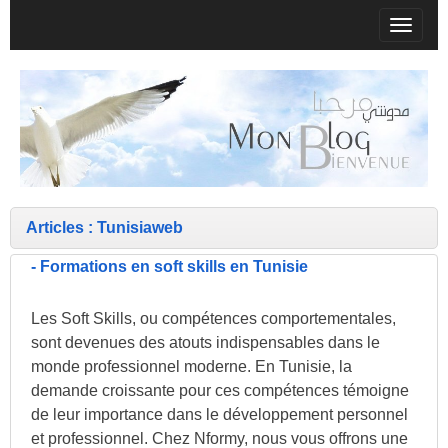
T
o
g
g
l
e
n
a
v
Articles : Tunisiaweb
i
-
Formations en soft skills en Tunisie
g
a
t
Les Soft Skills, ou compétences comportementales,
i
sont devenues des atouts indispensables dans le
o
monde professionnel moderne. En Tunisie, la
n
demande croissante pour ces compétences témoigne
de leur importance dans le développement personnel
et professionnel. Chez Nformy, nous vous offrons une