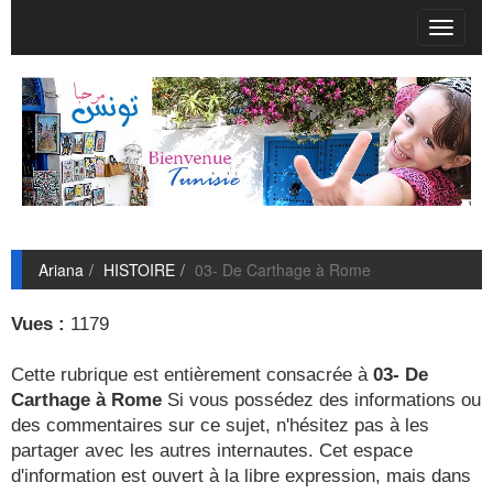
T
o
g
g
l
e
n
a
v
i
g
Ariana
HISTOIRE
03- De Carthage à Rome
a
t
i
Vues :
1179
o
n
Cette rubrique est entièrement consacrée à
03- De
Carthage à Rome
Si vous possédez des informations ou
des commentaires sur ce sujet, n'hésitez pas à les
partager avec les autres internautes. Cet espace
d'information est ouvert à la libre expression, mais dans