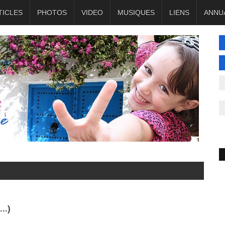
TICLES
PHOTOS
VIDEO
MUSIQUES
LIENS
ANNU
..)