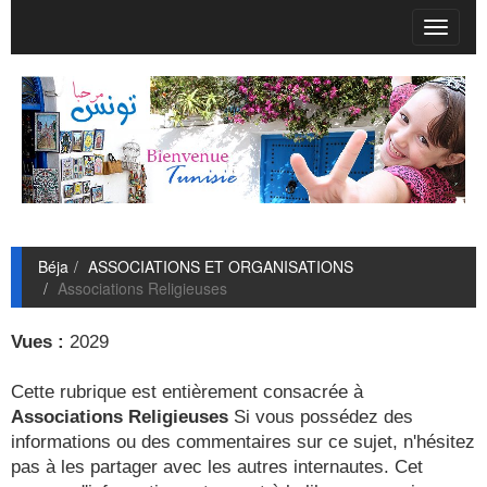
T
o
g
g
l
e
n
a
v
i
g
Béja
ASSOCIATIONS ET ORGANISATIONS
a
Associations Religieuses
t
i
o
Vues :
2029
n
Cette rubrique est entièrement consacrée à
Associations Religieuses
Si vous possédez des
informations ou des commentaires sur ce sujet, n'hésitez
pas à les partager avec les autres internautes. Cet