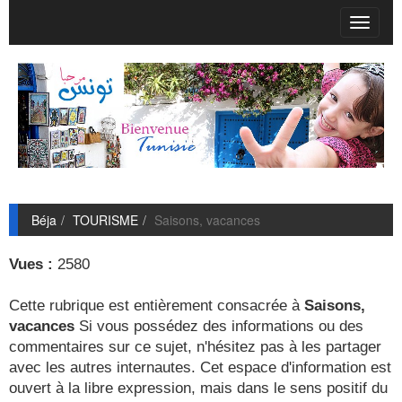
T
o
g
g
l
e
n
a
v
i
g
Béja
TOURISME
Saisons, vacances
a
t
i
Vues :
2580
o
n
Cette rubrique est entièrement consacrée à
Saisons,
vacances
Si vous possédez des informations ou des
commentaires sur ce sujet, n'hésitez pas à les partager
avec les autres internautes. Cet espace d'information est
ouvert à la libre expression, mais dans le sens positif du