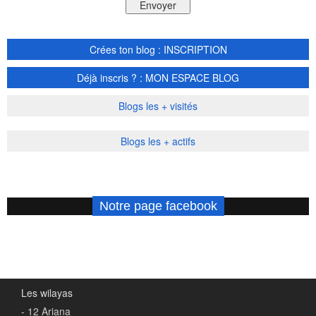
Crées ton blog : INSCRIPTION
Déjà inscris ? : MON ESPACE BLOG
Blogs les + visités
Blogs les + actifs
Notre page facebook
Les wilayas
- 12 Ariana