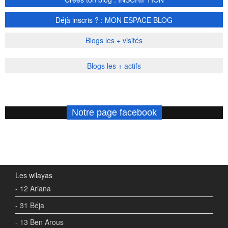
Déjà inscris ? : MON ESPACE BLOG
Blogs les + visités
Blogs les + actifs
Notre page facebook
Les wilayas
- 12 Ariana
- 31 Béja
- 13 Ben Arous