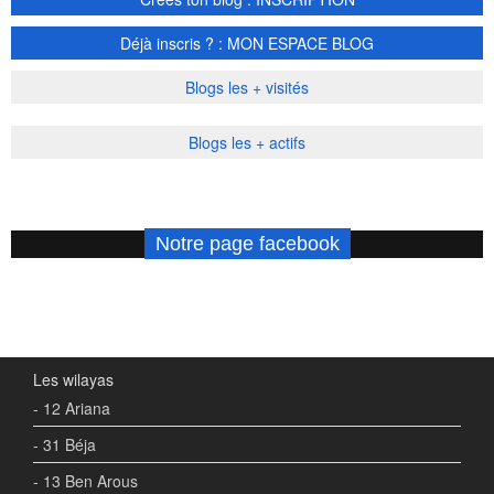
Déjà inscris ? : MON ESPACE BLOG
Blogs les + visités
Blogs les + actifs
Notre page facebook
Les wilayas
- 12 Ariana
- 31 Béja
- 13 Ben Arous