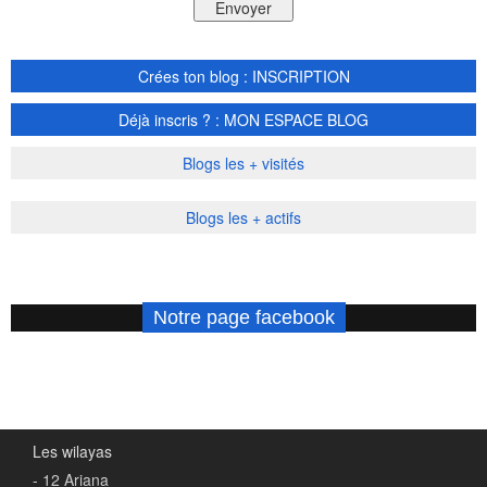
Crées ton blog : INSCRIPTION
Déjà inscris ? : MON ESPACE BLOG
Blogs les + visités
Blogs les + actifs
Notre page facebook
Les wilayas
- 12 Ariana