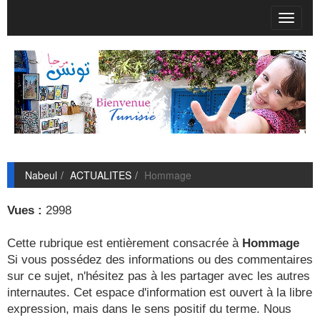
T
o
g
g
l
e
n
a
v
i
g
Nabeul
ACTUALITES
Hommage
a
t
i
Vues :
2998
o
n
Cette rubrique est entièrement consacrée à
Hommage
Si vous possédez des informations ou des commentaires
sur ce sujet, n'hésitez pas à les partager avec les autres
internautes. Cet espace d'information est ouvert à la libre
expression, mais dans le sens positif du terme. Nous