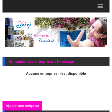
T
o
g
g
l
e
n
a
v
i
g
Annuaires des entreprises : Hommage
a
t
i
Aucune entreprise n'est disponible
o
n
Ajouter une entrprise