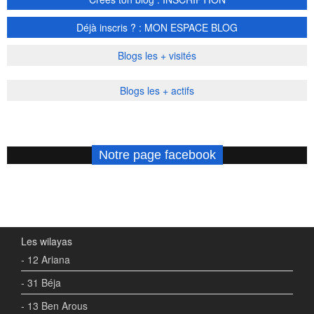
Déjà inscris ? : MON ESPACE BLOG
Blogs les + visités
Blogs les + actifs
Notre page facebook
Les wilayas
- 12 Ariana
- 31 Béja
- 13 Ben Arous