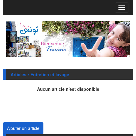
T
o
g
g
l
e
n
a
v
i
g
Articles : Entretien et lavage
a
t
i
Aucun article n'est disponible
o
n
Ajouter un article