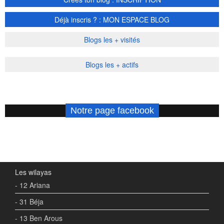
Déjà inscris ? : MON ESPACE BLOG
Blogs les + visités
Blogs les + actifs
Notre page facebook
Les wilayas
- 12 Ariana
- 31 Béja
- 13 Ben Arous