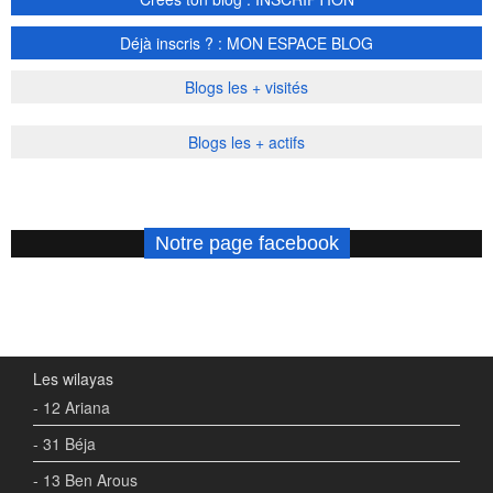
Déjà inscris ? : MON ESPACE BLOG
Blogs les + visités
Blogs les + actifs
Notre page facebook
Les wilayas
- 12 Ariana
- 31 Béja
- 13 Ben Arous