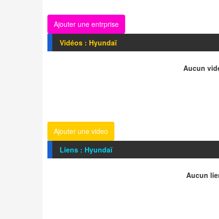
Ajouter une entrprise
Vidéos : Hyundaï
Aucun vidé
Ajouter une video
Liens : Hyundaï
Aucun lie