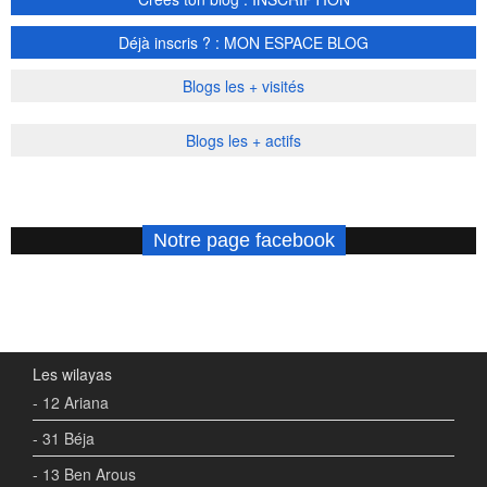
Déjà inscris ? : MON ESPACE BLOG
Blogs les + visités
Blogs les + actifs
Notre page facebook
Les wilayas
- 12 Ariana
- 31 Béja
- 13 Ben Arous