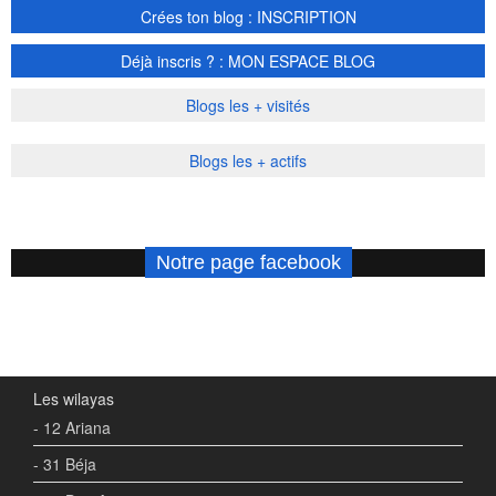
Crées ton blog : INSCRIPTION
Déjà inscris ? : MON ESPACE BLOG
Blogs les + visités
Blogs les + actifs
Notre page facebook
Les wilayas
- 12 Ariana
- 31 Béja