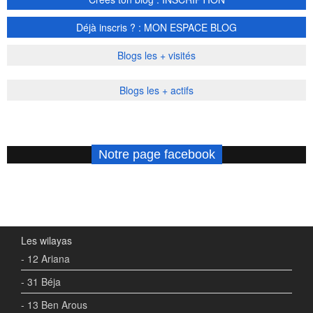
Déjà inscris ? : MON ESPACE BLOG
Blogs les + visités
Blogs les + actifs
Notre page facebook
Les wilayas
- 12 Ariana
- 31 Béja
- 13 Ben Arous