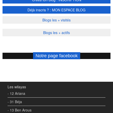
Déjà inscris ? : MON ESPACE BLOG
Blogs les + visités
Blogs les + actifs
Notre page facebook
Les wilayas
- 12 Ariana
- 31 Béja
- 13 Ben Arous