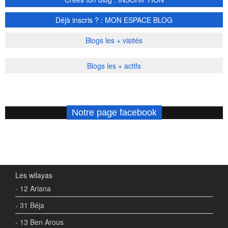
Déjà inscris ? : MON ESPACE BLOG
Blogs les + visités
Blogs les + actifs
Notre page facebook
Les wilayas
- 12 Ariana
- 31 Béja
- 13 Ben Arous