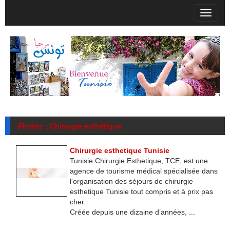
T
o
g
g
l
e
n
a
v
i
g
Photos : Chirurgie esthétique
a
t
i
Chirurgie esthetique Tunisie
o
Tunisie Chirurgie Esthetique, TCE, est une
n
agence de tourisme médical spécialisée dans
l'organisation des séjours de chirurgie
esthetique Tunisie tout compris et à prix pas
cher.
Créée depuis une dizaine d’années, ...