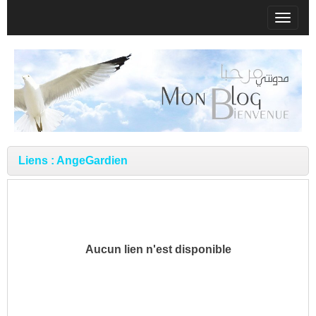
T
o
g
g
l
e
n
a
v
Liens : AngeGardien
i
g
a
t
i
Aucun lien n'est disponible
o
n