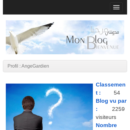
T
o
g
g
l
e
n
a
v
Profil : AngeGardien
i
g
Classemen
a
t
t :
54
i
Blog vu par
o
:
2259
n
visiteurs
Nombre