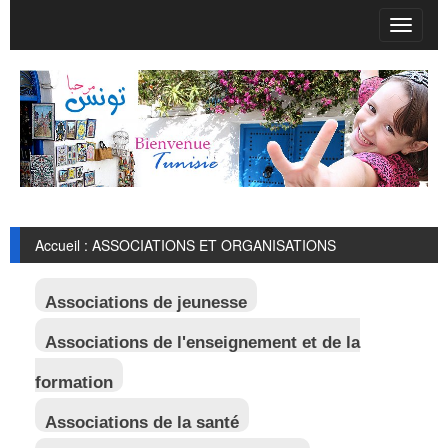
T
o
g
g
l
e
n
a
v
i
g
Accueil : ASSOCIATIONS ET ORGANISATIONS
a
t
i
Associations de jeunesse
o
n
Associations de l'enseignement et de la
formation
Associations de la santé