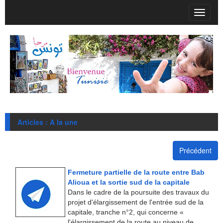
T
o
g
g
l
e
n
a
v
i
g
Articles : A la une
a
t
i
Précédent
o
n
Fermeture partielle de la route entre Bab
Alioua et la sortie sud de la capitale
Dans le cadre de la poursuite des travaux du
projet d'élargissement de l'entrée sud de la
capitale, tranche n°2, qui concerne «
l'élargissement de la route au niveau de