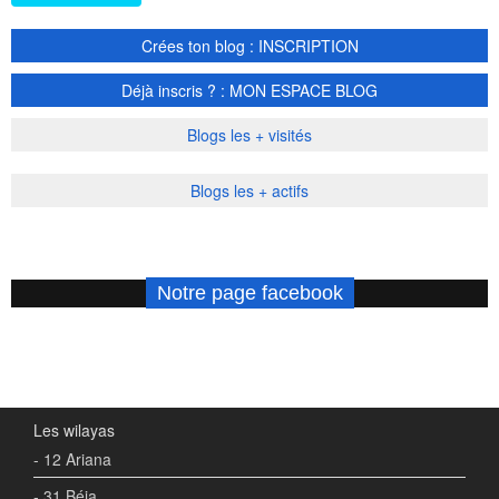
Crées ton blog : INSCRIPTION
Déjà inscris ? : MON ESPACE BLOG
Blogs les + visités
Blogs les + actifs
Notre page facebook
Les wilayas
- 12 Ariana
- 31 Béja