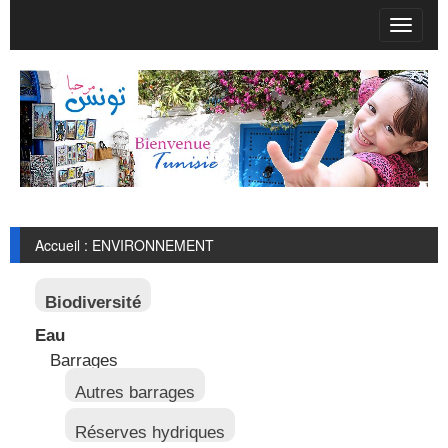
T
o
g
g
l
e
n
a
v
i
g
Accueil : ENVIRONNEMENT
a
t
i
Biodiversité
o
n
Eau
Barrages
Autres barrages
Réserves hydriques