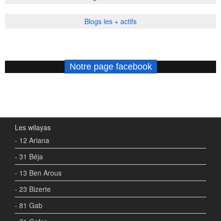
Blogs les + actifs
Notre page facebook
Les wilayas
- 12 Ariana
- 31 Béja
- 13 Ben Arous
- 23 Bizerte
- 81 Gab