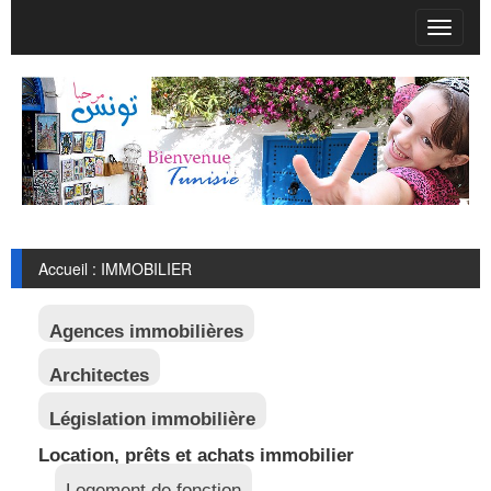
T
o
g
g
l
e
n
a
v
i
g
Accueil : IMMOBILIER
a
t
i
Agences immobilières
o
n
Architectes
Législation immobilière
Location, prêts et achats immobilier
Logement de fonction