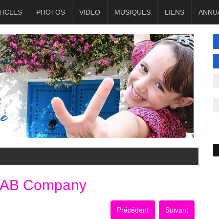
TICLES
PHOTOS
VIDEO
MUSIQUES
LIENS
ANNU
AB Company
Précédent
Suivant