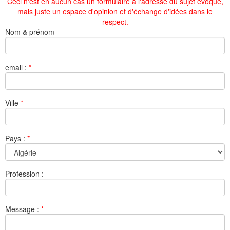
Ceci n'est en aucun cas un formulaire à l'adresse du sujet évoqué,
mais juste un espace d'opinion et d'échange d'idées dans le
respect.
Nom & prénom
email :
*
Ville
*
Pays :
*
Profession :
Message :
*