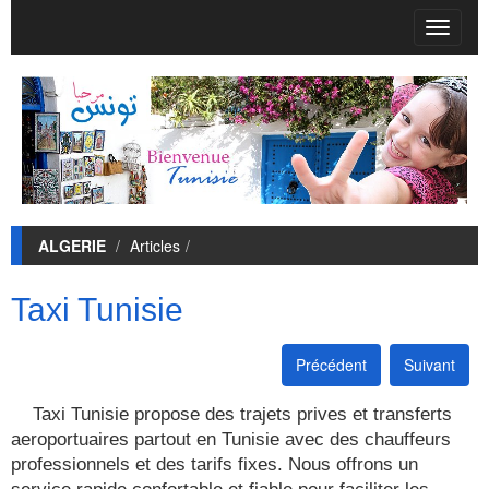
T
o
g
g
l
e
n
a
v
i
ALGERIE
Articles
g
a
t
Taxi Tunisie
i
o
n
Précédent
Suivant
Taxi Tunisie propose des trajets prives et transferts
aeroportuaires partout en Tunisie avec des chauffeurs
professionnels et des tarifs fixes. Nous offrons un