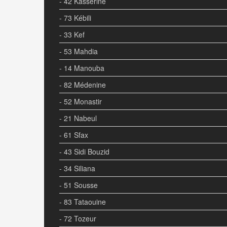
- 42 Kasserine
- 73 Kébili
- 33 Kef
- 53 Mahdia
- 14 Manouba
- 82 Médenine
- 52 Monastir
- 21 Nabeul
- 61 Sfax
- 43 Sidi Bouzid
- 34 Siliana
- 51 Sousse
- 83 Tataouine
- 72 Tozeur