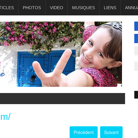
TICLES
PHOTOS
VIDEO
MUSIQUES
LIENS
ANNU
om/
Précédent
Suivant