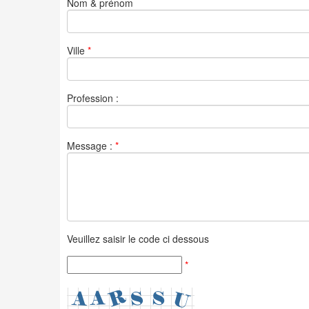
Nom & prénom
Ville
*
Profession :
Message :
*
Veuillez saisir le code ci dessous
*