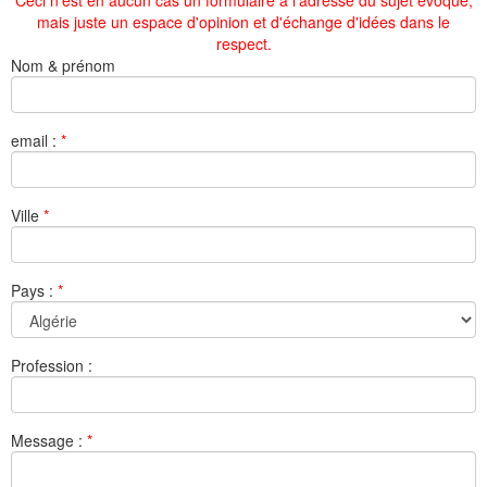
Ceci n'est en aucun cas un formulaire à l'adresse du sujet évoqué,
mais juste un espace d'opinion et d'échange d'idées dans le
respect.
Nom & prénom
email :
*
Ville
*
Pays :
*
Profession :
Message :
*