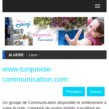
T
o
g
g
l
e
n
a
v
i
ALGERIE
Liens
g
a
t
www.turquoise-
i
o
communication.com
n
Précédent
Suivant
Un groupe de Communication disponible et entièrement à
votre écoute, composé de quatre entités travaillant en