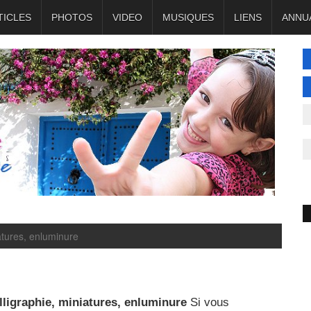
TICLES
PHOTOS
VIDEO
MUSIQUES
LIENS
ANNU
atures, enluminure
lligraphie, miniatures, enluminure
Si vous