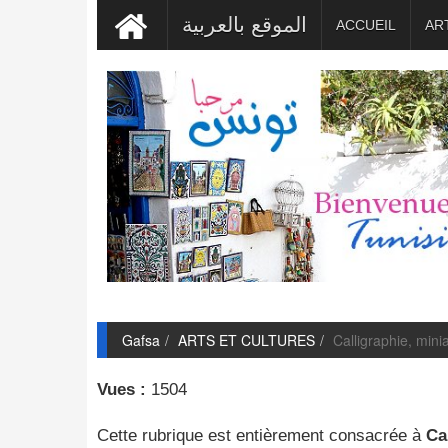
الموقع بالعربية
ACCUEIL
AR
Gafsa
ARTS ET CULTURES
Calligraphie, mini
Vues :
1504
Cette rubrique est entièrement consacrée à
Ca