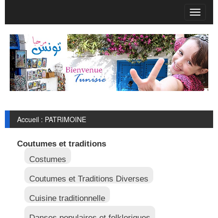
T
o
g
g
l
e
n
a
v
i
g
Accueil : PATRIMOINE
a
t
i
Coutumes et traditions
o
n
Costumes
Coutumes et Traditions Diverses
Cuisine traditionnelle
Danses populaires et folkloriques