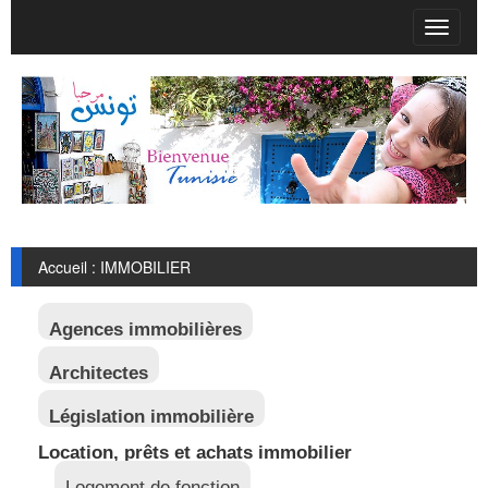
T
o
g
g
l
e
n
a
v
i
g
Accueil : IMMOBILIER
a
t
i
Agences immobilières
o
n
Architectes
Législation immobilière
Location, prêts et achats immobilier
Logement de fonction