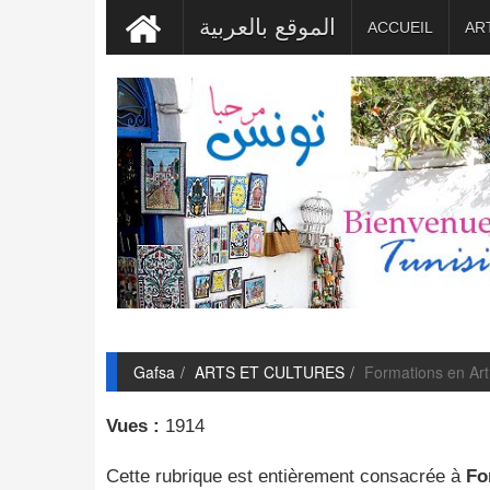
الموقع بالعربية
ACCUEIL
AR
Gafsa
ARTS ET CULTURES
Formations en Art
Vues :
1914
Cette rubrique est entièrement consacrée à
Fo