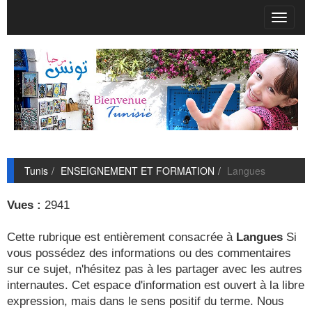
T
o
g
g
l
e
n
a
v
i
g
Tunis
ENSEIGNEMENT ET FORMATION
Langues
a
t
i
Vues :
2941
o
n
Cette rubrique est entièrement consacrée à
Langues
Si
vous possédez des informations ou des commentaires
sur ce sujet, n'hésitez pas à les partager avec les autres
internautes. Cet espace d'information est ouvert à la libre
expression, mais dans le sens positif du terme. Nous