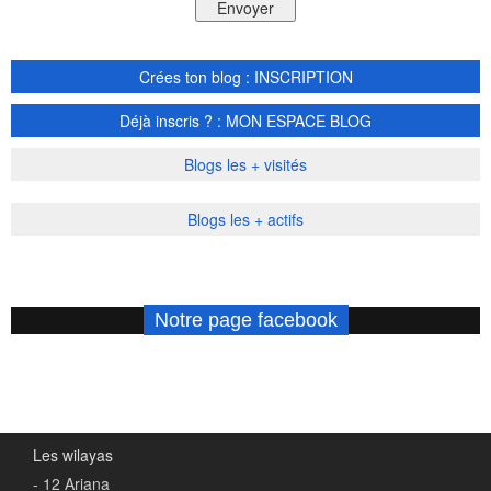
Crées ton blog : INSCRIPTION
Déjà inscris ? : MON ESPACE BLOG
Blogs les + visités
Blogs les + actifs
Notre page facebook
Les wilayas
- 12 Ariana