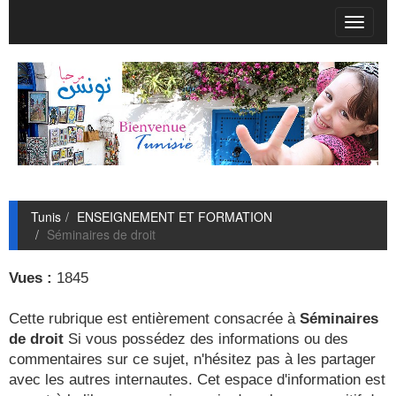
T
o
g
g
l
e
n
a
v
i
g
Tunis
ENSEIGNEMENT ET FORMATION
a
Séminaires de droit
t
i
o
Vues :
1845
n
Cette rubrique est entièrement consacrée à
Séminaires
de droit
Si vous possédez des informations ou des
commentaires sur ce sujet, n'hésitez pas à les partager
avec les autres internautes. Cet espace d'information est