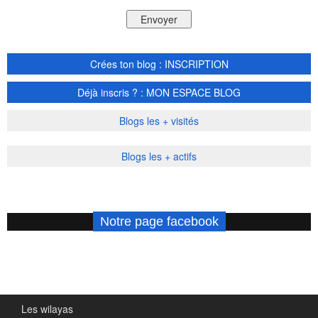
Crées ton blog : INSCRIPTION
Déjà inscris ? : MON ESPACE BLOG
Blogs les + visités
Blogs les + actifs
Notre page facebook
Les wilayas