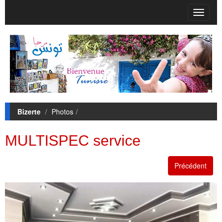
T
o
g
g
l
e
n
a
v
i
Bizerte
Photos
g
a
t
MULTISPEC service
i
o
n
Précédent