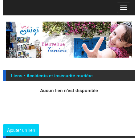
T
o
g
g
l
e
n
a
v
i
g
Liens : Accidents et insécurité routière
a
t
i
Aucun lien n'est disponible
o
n
Ajouter un lien