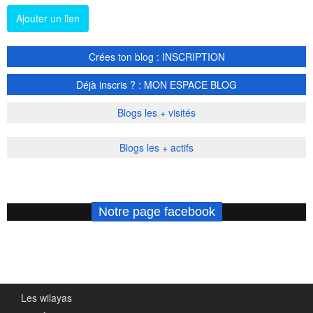
Ajouter un lien
Crées ton blog : INSCRIPTION
Déjà inscris ? : MON ESPACE BLOG
Blogs les + visités
Blogs les + actifs
Notre page facebook
Les wilayas