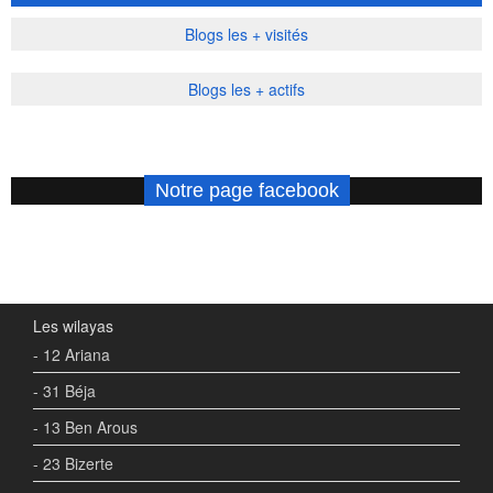
Blogs les + visités
Blogs les + actifs
Notre page facebook
Les wilayas
- 12 Ariana
- 31 Béja
- 13 Ben Arous
- 23 Bizerte