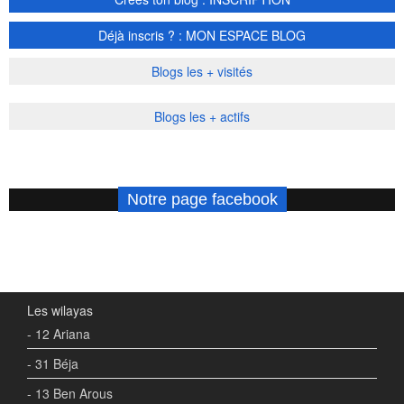
Déjà inscris ? : MON ESPACE BLOG
Blogs les + visités
Blogs les + actifs
Notre page facebook
Les wilayas
- 12 Ariana
- 31 Béja
- 13 Ben Arous